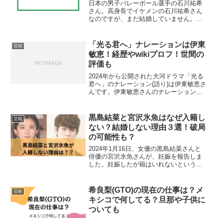
日本の男子バレーボール選手の石川祐希
さん。高身長でイケメンの石川祐希さん
なのですが、まだ結婚していません。彼
女はいるでしょ！噂になっている彼女は
いるのかな？と気になる方も多いのでは
ないのでしょうか。Cocomiさんと話題に
「光る君へ」ナレーションは伊東
芸能
なっていましたね！...
敏恵！経歴やwikiプロフ！世間の
評価も
2024年から公開された大河ドラマ「光る
君へ」のナレーション(語り)は伊東敏恵さ
んです。伊東敏恵さんのナレーション
に、とても聞きやすい！と、とても好評
のようです。今回は、「光る君へ」ナレ
ーション伊東敏恵さんのwikiプロフまと
黒島結菜と宮沢氷魚はなぜ入籍し
芸能
め！伊東敏恵さ...
ない？結婚しない理由３選！破局
の可能性も？
2024年1月16日、女優の黒島結菜さんと
俳優の宮沢氷魚さんが、妊娠を報告しま
した。妊娠したが籍はいれないというこ
とで、世間からは「なぜ籍を入れない
の？理由は？」と疑問視されていること
がわかりました。今回は、黒島結菜さん
希良梨(GTO)の現在の仕事は？メ
芸能
と宮沢氷魚さんは、な...
キシコで何してる？旦那や子供に
ついても