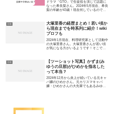
ドラマ「GTO」で生徒役を演じて話題に
なった希良梨さん。2024年5月現在、希良
梨の年齢が43歳！現在何しているのでし
ょうか？そこで今回は、希良梨さんの現
在は何してる？現在の仕事は？旦那や子
供はいるの？について詳しく調査しまし
大塚里香の経歴まとめ！若い頃か
芸能
た。希良梨(G...
ら現在までを時系列に紹介！wiki
プロフも
2024年1月現在、料理研究家として活動中
の大塚里香さん。大塚里香さんが若い頃
が気になる方がいるようです！そこで今
回は、大塚里香さん経歴まとめ！大塚里
香さんのwikiプロフまとめ！について詳し
く調査しました。大塚里香の経歴まと
【ツーショット写真】かずま(み
芸能
め！若い頃から...
ゆうの旦那)がひめかを指名した
って本当？
2024年12月から炎上が続いている元キャ
バ嬢のひめかさん。元カリスマキャバ
嬢・ひめかさんの大先輩でもあるみゆう
さんの旦那がまだ彼氏だった時に、ひめ
かさんを指名していたという噂が出てい
ます。実際にかずまさんとひめかさんの
ツーショット写真もイ...