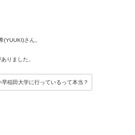
(YUUKI)さん。
がありました。
い早稲田大学に行っているって本当？
？