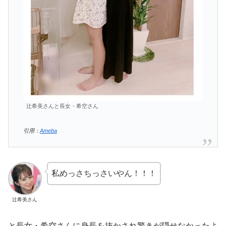
辻希美さんと長女・希空さん
引用：
Ameba
私めっさちっさいやん！！！
辻希美さん
と長女・希空さんに身長を抜かされ驚きが隠せなかったよ