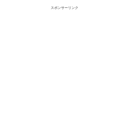
スポンサーリンク