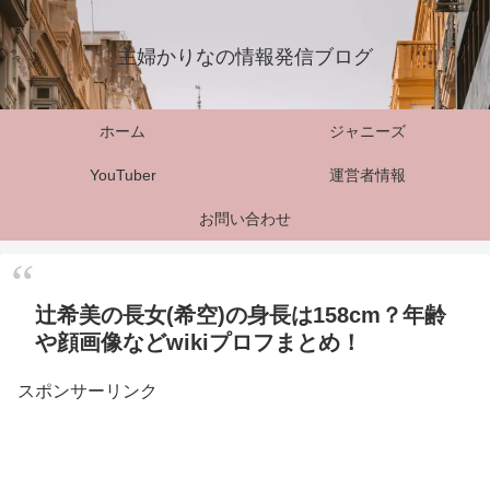
主婦かりなの情報発信ブログ
ホーム
ジャニーズ
YouTuber
運営者情報
お問い合わせ
辻希美の長女(希空)の身長は158cm？年齢
や顔画像などwikiプロフまとめ！
スポンサーリンク