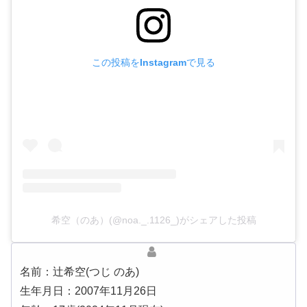
この投稿をInstagramで見る
希空（のあ）(@noa._.1126_)がシェアした投稿
名前：辻希空(つじ のあ)
生年月日：2007年11月26日