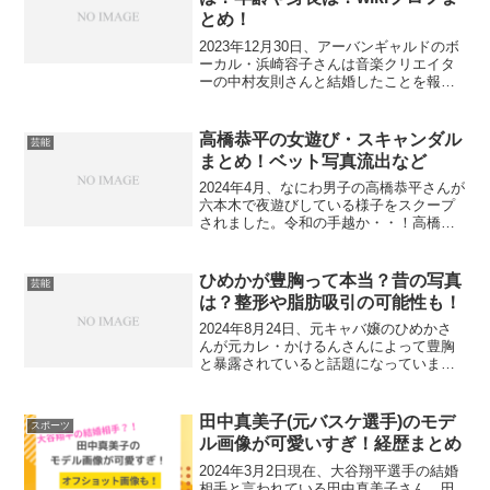
とめ！
2023年12月30日、アーバンギャルドのボ
ーカル・浜崎容子さんは音楽クリエイタ
ーの中村友則さんと結婚したことを報告
しました。浜崎容子さんの旦那・中村友
則さんがどんな人なのか気になりますよ
ね！そこで今回は、浜崎容子さんの旦
高橋恭平の女遊び・スキャンダル
芸能
那・中村友則さんの...
まとめ！ベット写真流出など
2024年4月、なにわ男子の高橋恭平さんが
六本木で夜遊びしている様子をスクープ
されました。令和の手越か・・！高橋恭
平さんの女遊びがヤバイと話題になって
います。そこで今回は、高橋恭平さんの
女遊び・スキャンダルまとめ！ベッド写
ひめかが豊胸って本当？昔の写真
芸能
真流出など2024...
は？整形や脂肪吸引の可能性も！
2024年8月24日、元キャバ嬢のひめかさ
んが元カレ・かけるんさんによって豊胸
と暴露されていると話題になっていまし
た。ひめかちゃんが豊胸って本当？と疑
問を持った方が多いようです。そこで今
回は、ひめかさんが豊胸って本当？豊胸
田中真美子(元バスケ選手)のモデ
スポーツ
する前の写真は？豊...
ル画像が可愛いすぎ！経歴まとめ
2024年3月2日現在、大谷翔平選手の結婚
相手と言われている田中真美子さん。田