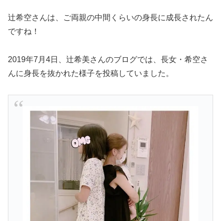
辻希空さんは、ご両親の中間くらいの身長に成長されたん
ですね！
2019年7月4日、辻希美さんのブログでは、長女・希空さ
んに身長を抜かれた様子を投稿していました。