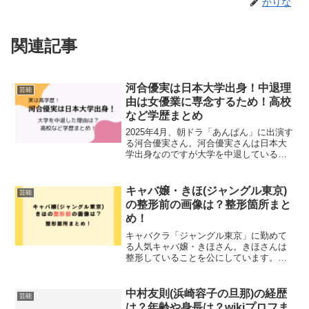
かりな
関連記事
河合優実は日本大学出身！中退理
芸能
由は女優業に専念するため！高校
など学歴まとめ
2025年4月、朝ドラ「あんぱん」に出演す
る河合優実さん。河合優実さんは日本大
学出身なのですが大学を中退しているこ
とが分かりました。中退理由が気になり
ますね！そこで今回は、河合優実の出身
は日本大学！中退理由は？高校など学歴
キャバ嬢・きほ(ジャングル東京)
芸能
まとめ！について詳...
の整形前の画像は？整形箇所まと
め！
キャバクラ「ジャングル東京」に勤めて
る人気キャバ嬢・きほさん。きほさんは
整形していることを公にしています。き
ほさんの整形前の画像があるのか？ビフ
ォーアフターが見たいですよね！そこで
今回は、きほさんの整形前の画像は？整
中村友則(浜崎容子の旦那)の経歴
芸能
形した箇所はどこ？どこの...
は？年齢や身長は？wikiプロフま