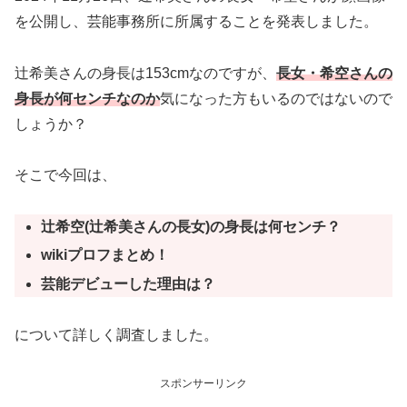
を公開し、芸能事務所に所属することを発表しました。
辻希美さんの身長は153cmなのですが、
長女・希空さんの
身長が何センチなのか
気になった方もいるのではないので
しょうか？
そこで今回は、
辻希空(辻希美さんの長女)の身長は何センチ？
wikiプロフまとめ！
芸能デビューした理由は？
について詳しく調査しました。
スポンサーリンク