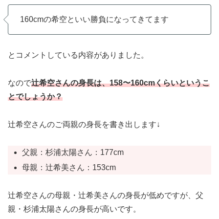
160cmの希空といい勝負になってきてます
とコメントしている内容がありました。
なので
辻希空さんの身長は、158〜160cmくらいというこ
とでしょうか？
辻希空さんのご両親の身長を書き出します↓
父親：杉浦太陽さん：177cm
母親：辻希美さん：153cm
辻希空さんの母親・辻希美さんの身長が低めですが、父
親・杉浦太陽さんの身長が高いです。