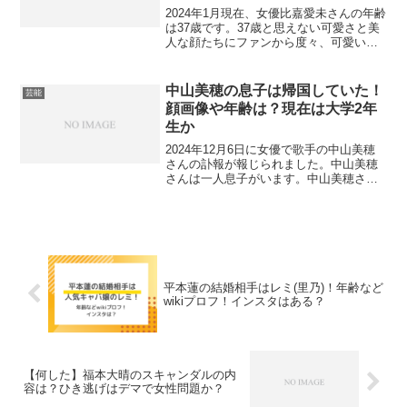
2024年1月現在、女優比嘉愛未さんの年齢
は37歳です。37歳と思えない可愛さと美
人な顔たちにファンから度々、可愛い！
昔から可愛いのかな？と、いう声が多い
です。今回は、比嘉愛未さんがかわいす
ぎる！世間の声比嘉愛未さんの昔の写真
中山美穂の息子は帰国していた！
芸能
もかわいい！比...
顔画像や年齢は？現在は大学2年
生か
2024年12月6日に女優で歌手の中山美穂
さんの訃報が報じられました。中山美穂
さんは一人息子がいます。中山美穂さん
は離婚条件として息子の親権を元夫の辻
さんに渡しています。中山美穂さんは生
前「息子に会えるのは元夫次第」と語っ
ており、息子(十斗...
平本蓮の結婚相手はレミ(里乃)！年齢など
wikiプロフ！インスタはある？
【何した】福本大晴のスキャンダルの内
容は？ひき逃げはデマで女性問題か？