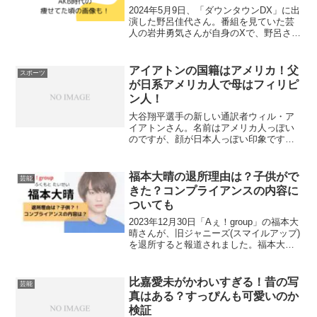
2024年5月9日、「ダウンタウンDX」に出
演した野呂佳代さん。番組を見ていた芸
人の岩井勇気さんが自身のXで、野呂さん
でかいなーとコメントした内容が炎上し
ました。野呂佳代さんは太り過ぎなので
しょうか？そこで今回は、野呂佳代は太
アイアトンの国籍はアメリカ！父
スポーツ
り過ぎなの？野...
が日系アメリカ人で母はフィリピ
ン人！
大谷翔平選手の新しい通訳者ウィル・ア
イアトンさん。名前はアメリカ人っぽい
のですが、顔が日本人っぽい印象です。
どこの国の人なんだろう？と思われた方
もいるのではないのでしょうか。そこで
今回は、アイアトンの国籍はアメリカ！
福本大晴の退所理由は？子供がで
芸能
父は日系アメリカ人で母親...
きた？コンプライアンスの内容に
ついても
2023年12月30日「Aぇ！group」の福本大
晴さんが、旧ジャニーズ(スマイルアップ)
を退所すると報道されました。福本大晴
さんの退所理由について詳しい内容は語
られていませんでした。ですが、ファン
によって憶測が飛び交っています！なの
比嘉愛未がかわいすぎる！昔の写
芸能
で今回...
真はある？すっぴんも可愛いのか
検証