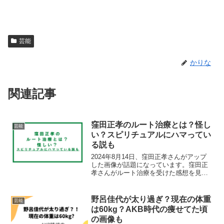
芸能
かりな
関連記事
窪田正孝のルート治療とは？怪し
芸能
い？スピリチュアルにハマってい
る説も
2024年8月14日、窪田正孝さんがアップ
した画像が話題になっています。窪田正
孝さんがルート治療を受けた感想を見た
視聴者からついにスピリチュアルな世界
に入ったか・・というコメントがありま
した。そこで今回は、窪田正孝さんが通
野呂佳代が太り過ぎ？現在の体重
芸能
っているルート治療...
は60kg？AKB時代の痩せてた頃
の画像も