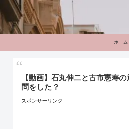
ホーム
【動画】石丸伸二と古市憲寿の
問をした？
スポンサーリンク