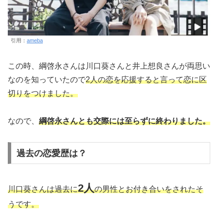
引用：
ameba
この時、綱啓永さんは川口葵さんと井上想良さんが両思い
なのを知っていたので
2人の恋を応援すると言って恋に区
切りをつけました。
なので、
綱啓永さんとも交際には至らずに終わりました。
過去の恋愛歴は？
2人
川口葵さんは過去に
の男性とお付き合いをされたそ
うです。