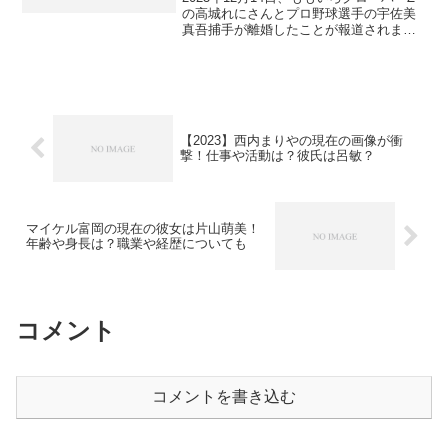
の高城れにさんとプロ野球選手の宇佐美
真吾捕手が離婚したことが報道されまし
た。離婚報道後のファンのコメントで、
ファンサトテル(佐藤輝明さん)とより戻す
んじゃない？！という声に反響があるこ
とが分かりま...
【2023】西内まりやの現在の画像が衝
撃！仕事や活動は？彼氏は呂敏？
マイケル富岡の現在の彼女は片山萌美！
年齢や身長は？職業や経歴についても
コメント
コメントを書き込む