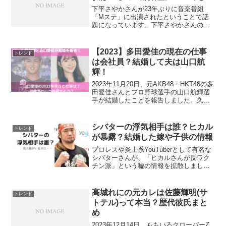
下平さやかさんが23年ぶりに音楽番組
「Mステ」に出演されたということで話
題になっています。下平さやかさんの旦
那が誰なのか気になった方もいるのでは
ないのでしょうか？下平さやかさんの旦
那はプロ野球選手の長野久義さんです。
【2023】多田愛佳の現在の仕事
トレンド
今回は、・下平さやかさん...
は会社員？結婚して夫は山口航
輝！
2023年11月20日、元AKB48・HKT48の多
田愛佳さんとプロ野球選手の山口航輝選
手が結婚したことを報告しました。久し
ぶりに多田愛佳さんの名前が出てきて
「今何してるんだろう？」と思われた方
もいるのではないのでしょうか？今回は
シバターの浮気相手は誰？ヒカル
トレンド
多田愛佳さ...
が暴露？結婚した嫁や子供の情報
プロレスや炎上系YouTuberとして有名な
シバターさんが、「ヒカルさんが反ワク
チン派」という嘘の情報を拡散しまし
た！嘘の拡散によりヒカルさんは激怒！
ヒカルさんがシバターさんに対して反撃
開始し、「シバターの浮気相手をバラ
高城れにの元カレは佐藤輝明(サ
トレンド
す」ということで話題...
トテル)って本当？歴代彼氏まと
め
2023年12月14日、ももいろクローバーZ