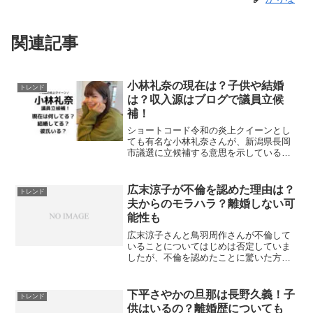
関連記事
小林礼奈の現在は？子供や結婚
トレンド
は？収入源はブログで議員立候
補！
ショートコード令和の炎上クイーンとし
ても有名な小林礼奈さんが、新潟県長岡
市議選に立候補する意思を示しているこ
とで話題になりました。小林礼奈さんは
過去ログの内容で炎上したりしてました
ね！現在は何しているのでしょうか？現
広末涼子が不倫を認めた理由は？
トレンド
在、結婚してるのか、また...
夫からのモラハラ？離婚しない可
能性も
広末涼子さんと鳥羽周作さんが不倫して
いることについてはじめは否定していま
したが、不倫を認めたことに驚いた方も
多いのではないのでしょうか？広末涼子
さんはどうして不倫を認めたのでしょう
か・・？今回は、・どうして広末涼子さ
下平さやかの旦那は長野久義！子
トレンド
んが不倫を認めたのか？・...
供はいるの？離婚歴についても