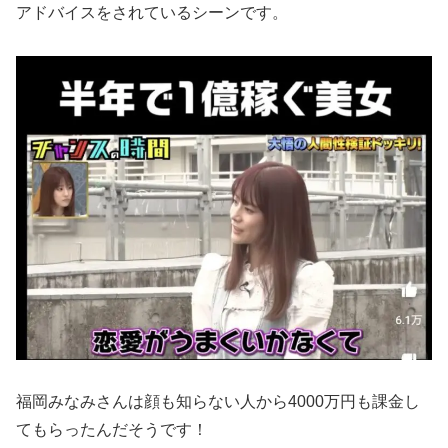
アドバイスをされているシーンです。
福岡みなみさんは顔も知らない人から4000万円も課金し
てもらったんだそうです！