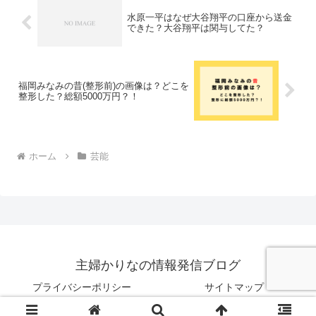
水原一平はなぜ大谷翔平の口座から送金
できた？大谷翔平は関与してた？
福岡みなみの昔(整形前)の画像は？どこを
整形した？総額5000万円？！
ホーム
芸能
主婦かりなの情報発信ブログ
プライバシーポリシー
サイトマップ
© 2022 主婦かりなの情報発信ブログ.