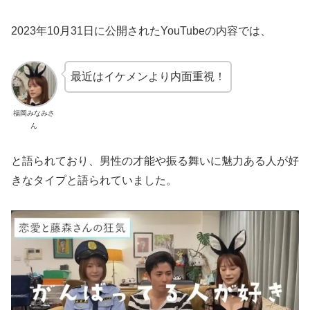
2023年10月31日に公開されたYouTubeの内容では、
最近はイケメンより内面重視！
福岡みなみさ
ん
と語られており、男性の才能や振る舞いに魅力ある人が好
きなタイプと語られていました。