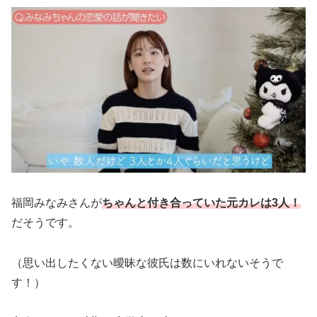
福岡みなみさんが
ちゃんと付き合っていた元カレは3人！
だそうです。
（思い出したくない曖昧な彼氏は数にいれないそうで
す！）