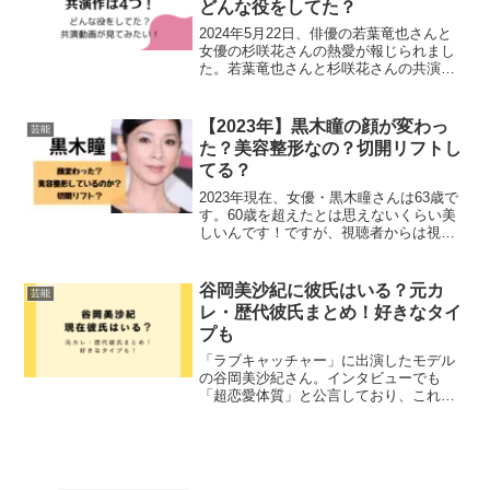
どんな役をしてた？
2024年5月22日、俳優の若葉竜也さんと
女優の杉咲花さんの熱愛が報じられまし
た。若葉竜也さんと杉咲花さんの共演作
品は4つあることがわかっています。どん
なドラマに出て、どんな役を演じていた
のかな？と思った方もいるのではないの
【2023年】黒木瞳の顔が変わっ
芸能
でしょうか？そこ...
た？美容整形なの？切開リフトし
てる？
2023年現在、女優・黒木瞳さんは63歳で
す。60歳を超えたとは思えないくらい美
しいんです！ですが、視聴者からは視聴
者なんか顔変わった？と、「顔変わった
よね？」という声が多いです。今回は、
黒木瞳さんは美容整形してるのか？切開
谷岡美沙紀に彼氏はいる？元カ
芸能
リフトをしてるの...
レ・歴代彼氏まとめ！好きなタイ
プも
「ラブキャッチャー」に出演したモデル
の谷岡美沙紀さん。インタビューでも
「超恋愛体質」と公言しており、これま
でにどんな彼氏がいたのか気になる方も
多いですよね！そこで今回は、谷岡美沙
紀に彼氏はいるの？歴代彼氏まとめ！好
きなタイプは？について詳し...