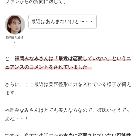
ファンからの質問に対して、
最近はあんまないけど〜・・
福岡みなみさ
ん
と、
福岡みなみさんは「最近は恋愛していない」というニ
ュアンスのコメントをされていました。
さらに、ここ最近は美容整形に力を入れている様子が伺え
ます。
福岡みなみさんはとても美人な方なので、彼氏いそうです
よね・・！
ですが、多忙な生活のため
本当に恋愛されていない可能性