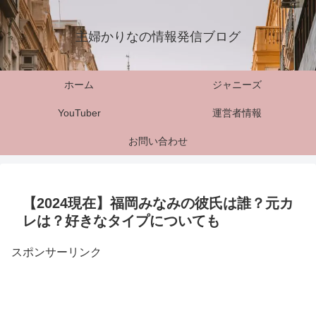
主婦かりなの情報発信ブログ
ホーム
ジャニーズ
YouTuber
運営者情報
お問い合わせ
【2024現在】福岡みなみの彼氏は誰？元カ
レは？好きなタイプについても
スポンサーリンク