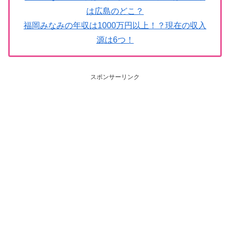
は広島のどこ？
福岡みなみの年収は1000万円以上！？現在の収入
源は6つ！
スポンサーリンク