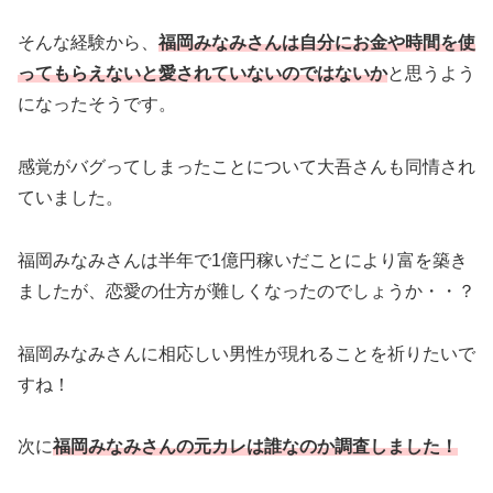
そんな経験から、
福岡みなみさんは自分にお金や時間を使
ってもらえないと愛されていないのではないか
と思うよう
になったそうです。
感覚がバグってしまったことについて大吾さんも同情され
ていました。
福岡みなみさんは半年で1億円稼いだことにより富を築き
ましたが、恋愛の仕方が難しくなったのでしょうか・・？
福岡みなみさんに相応しい男性が現れることを祈りたいで
すね！
次に
福岡みなみさんの元カレは誰なのか調査しました！