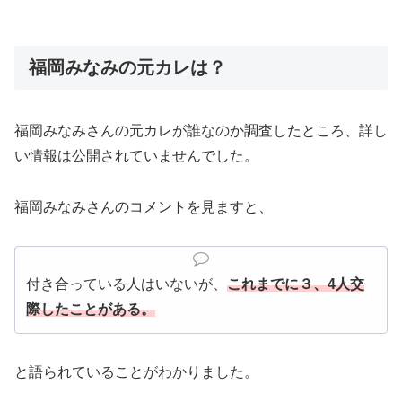
福岡みなみの元カレは？
福岡みなみさんの元カレが誰なのか調査したところ、詳し
い情報は公開されていませんでした。
福岡みなみさんのコメントを見ますと、
付き合っている人はいないが、
これまでに３、4人交
際したことがある。
と語られていることがわかりました。