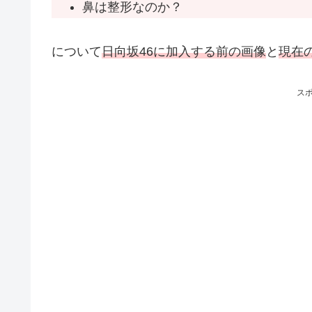
鼻は整形なのか？
について
日向坂46に加入する前の画像
と
現在
ス