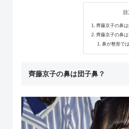
目
齊藤京子の鼻は
齊藤京子の鼻は
鼻が整形で
齊藤京子の鼻は団子鼻？