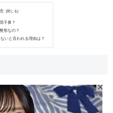
次
団子鼻？
整形なの？
はないと言われる理由は？