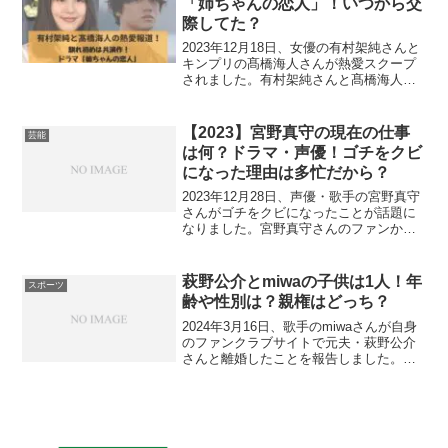
「姉ちゃんの恋人」！いつから交
際してた？
2023年12月18日、女優の有村架純さんと
キンプリの髙橋海人さんが熱愛スクープ
されました。有村架純さんと髙橋海人さ
んの出会いとなった共演作が気になる方
もいるのではないのでしょうか！今回
は、有村架純さんと髙橋海人さんの共演
【2023】宮野真守の現在の仕事
芸能
作は何？いつから交...
は何？ドラマ・声優！ゴチをクビ
になった理由は多忙だから？
2023年12月28日、声優・歌手の宮野真守
さんがゴチをクビになったことが話題に
なりました。宮野真守さんのファンから
は、ファンマモは、いろいろ忙しいから
わざとクビになったのかなという声があ
りました。今回は、【2023年】宮野真守
萩野公介とmiwaの子供は1人！年
スポーツ
さんの現在の...
齢や性別は？親権はどっち？
2024年3月16日、歌手のmiwaさんが自身
のファンクラブサイトで元夫・萩野公介
さんと離婚したことを報告しました。そ
んな萩野公介さんとmiwaさんとの間には
1人お子さんがいらしゃいます。そこで今
回は、萩野公介さんとmiwaさんの子供の
年齢...