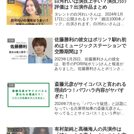
白河れいは演技上手い？演技力の
芸能
評価は？出演作品まとめ
タレントの白河れいさんは、2024年1月
17日に公開されるドラマ「婚活1000本ノ
ック」出演されます。白河れいさんは元
横綱・貴乃花光司さんと元アナウンサー
の河野景子さんの次女としても有名で
す。今回は、白河れいさんは演技上手い
佐藤勝利の彼女はポリン？馴れ初
芸能
の？演技力の評価...
めはミュージックステーションで
交際期間は？
2023年1月26日、佐藤勝利さんの彼女
は、歌手のPORIN(ポリン)さんと報道が
ありました。佐藤勝利さんとポリンさん
はどんな出会いだったのでしょうか？そ
こで今回は、佐藤勝利さんの彼女はポリ
ンさん？佐藤勝利さんとポリンさんの馴
斎藤元彦がサイコパスと言われる
芸能
れ初めや交際期...
理由5つ！パワハラ内容がヤバす
ぎた！
2024年7月から「パワハラ疑惑」と話題に
なっている兵庫県知事の斎藤元彦さん。
やってることサイコパス！という声があ
りました。サイコパスと言われる理由が
知りたいと思われた方もいるのではない
のでしょうか？そこで今回は、斎藤元彦
有村架純と髙橋海人の共演作は
ジャニーズ
さんがサイコパスと...