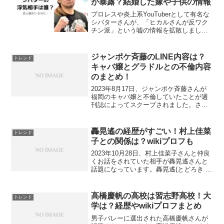
が暴露？結婚した嫁や子供の情報
プロレスや炎上系YouTuberとして有名な
シバターさんが、「ヒカルさんが反ワク
チン派」という嘘の情報を拡散しまし
た！嘘の拡散によりヒカルさんは激怒！
ヒカルさんがシバターさんに対して反撃
開始し、「シバターの浮気相手をバラ
ジャンポケ斉藤のLINE内容は？
トレンド
す」ということで話題...
キャバ嬢とグラドルとの不倫内容
のまとめ！
2023年8月17日、ジャンポケ斉藤さんが
福岡のキャバ嬢と不倫していたことが週
刊誌によってスクープされました。さら
に、2023年9月1日にも別の不倫疑惑が報
道され話題になっています。ジャンポケ
斉藤さんと不倫相手のLINE内容が気にな
轟晃遙の経歴がすごい！村上佳菜
トレンド
りますよ...
子との関係は？wikiプロフも
2023年10月28日、村上佳菜子さんと仲良
くお話をされていた相手が轟晃遙さんと
話題になっています。轟晃遙(とどろき こ
うよう)さんがどんな方なのか気になりま
すよね！今回は、轟晃遙さんの経歴は？
現在の活動は？wikiプロフまとめ！轟晃遙
高橋慶帆の高校は習志野高校！大
トレンド
さん...
学は？経歴やwikiプロフまとめ
男子バレーに選出された高橋慶帆さんが