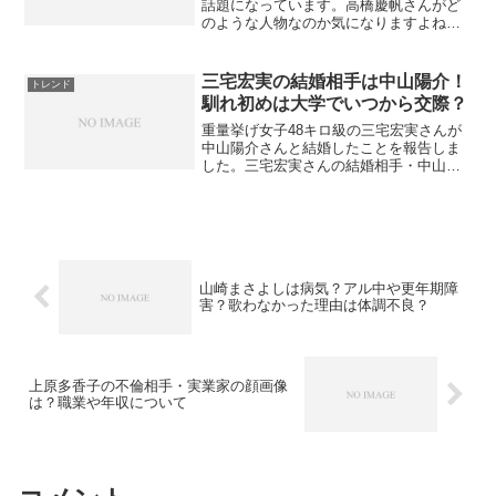
話題になっています。高橋慶帆さんがど
のような人物なのか気になりますよね？
今回は高橋慶帆さんの、高校や大学はど
こ？経歴やwikiプロフまとめ！について詳
しく調査しました。高橋慶帆の高校は習
三宅宏実の結婚相手は中山陽介！
トレンド
志野高校！高橋慶帆...
馴れ初めは大学でいつから交際？
重量挙げ女子48キロ級の三宅宏実さんが
中山陽介さんと結婚したことを報告しま
した。三宅宏実さんの結婚相手・中山陽
介さんがどんな人なのか気になりますよ
ね！今回は、三宅宏実さんの結婚相手・
中山陽介さんについて・wikiプロフまと
め！・馴れ初めは大...
山崎まさよしは病気？アル中や更年期障
害？歌わなかった理由は体調不良？
上原多香子の不倫相手・実業家の顔画像
は？職業や年収について