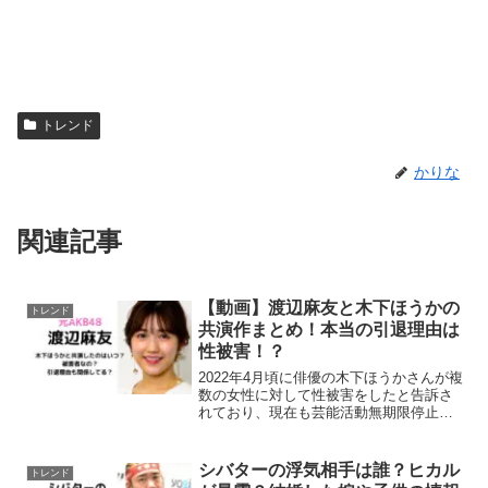
トレンド
かりな
関連記事
【動画】渡辺麻友と木下ほうかの
トレンド
共演作まとめ！本当の引退理由は
性被害！？
2022年4月頃に俳優の木下ほうかさんが複
数の女性に対して性被害をしたと告訴さ
れており、現在も芸能活動無期限停止を
されています。2023年になっても炎上は
続き、渡辺麻友さんも性被害者なの？と
話題になっています。今回は、・渡辺麻
シバターの浮気相手は誰？ヒカル
トレンド
友さんと木下ほ...