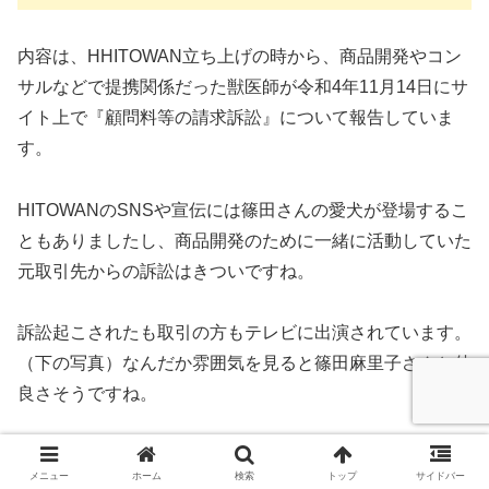
内容は、HHITOWAN立ち上げの時から、商品開発やコン
サルなどで提携関係だった獣医師が令和4年11月14日にサ
イト上で『顧問料等の請求訴訟』について報告していま
す。
HITOWANのSNSや宣伝には篠田さんの愛犬が登場するこ
ともありましたし、商品開発のために一緒に活動していた
元取引先からの訴訟はきついですね。
訴訟起こされたも取引の方もテレビに出演されています。
（下の写真）なんだか雰囲気を見ると篠田麻里子さんと仲
良さそうですね。
訴訟起こしたのも篠田さんの戦略なのか？と思ってしまい
メニュー
ホーム
検索
トップ
サイドバー
ますね。