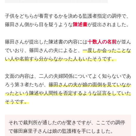
子供をどちらが養育するかを決める監護者指定の調停で、
篠田さん側から目を疑うような
陳述書
が提出されました。
篠田さんが提出した陳述書の内容には
十数人の名前
が並ん
でいおり、篠田さんの夫によると、
一度しか会ったことな
い人や名前すら分からなかった人もいたそうです。
文面の内容は、二人の夫婦関係についてよく知らないであ
ろう第３者たちが、
篠田さんの夫が娘の面倒を見ていなか
ったという陳述や人間性を否定するような証言をしていた
そうです。
それで裁判所が通したのが驚きですが、ここでの調停
で篠田麻里子さんは娘の監護権を手にしました。