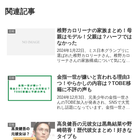
関連記事
椎野カロリーナの家族まとめ！母
芸能
親はモデル！父親は？ハーフでは
なかった
2024年1月22日、ミス日本グランプリに
選ばれた椎野カロリーナさん。椎野カロ
リーナさんの家族構成について気になる
方もいますよね！そこで今回は、椎野カ
ロリーナさんの家族まとめ！母親や父親
はどんな人？について詳しく調査しまし
金指一世が嫌いと言われる理由3
芸能
た。椎野カロリーナ...
つ！やらかしの内容は？TOBE移
籍に不評の声も
2024年12月3日、元美少年の金指一世さ
んのTOBE加入が発表され、SNSで大荒
れし話題になっています。金指一世さん
に対してはSNSで「嫌い」「苦手」とい
った声も。あまり良くない印象を持って
いる人もいるみたいですね。そこで今回
高良健吾の元彼女は黒島結菜や野
芸能
は、金指一世...
崎萌香！歴代彼女まとめ！好きな
タイプも