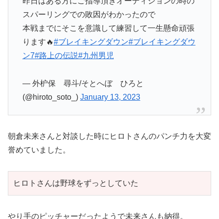
昨日はある方にご指導頂きオーディションの時の
スパーリングでの敗因がわかったので
本戦までにそこを意識して練習して一生懸命頑張
ります🔥
#ブレイキングダウン
#ブレイキングダウ
ン7
#路上の伝説
#九州男児
— 外枦保 尋斗/そとへぼ ひろと
(@hiroto_soto_)
January 13, 2023
朝倉未来さんと対談した時にヒロトさんのパンチ力を大変
誉めていました。
ヒロトさんは野球をずっとしていた
やり手のピッチャーだったようで未来さんも納得。