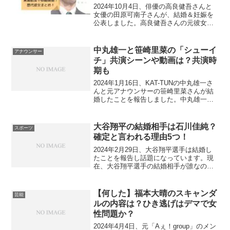
2024年10月4日、俳優の高良健吾さんと
女優の田原可南子さんが、結婚＆妊娠を
公表しました。高良健吾さんの元彼女で
誰がいたかな？と思われた方も多いので
はないのでしょうか！今回は、高良健吾
さんの元彼女は黒島結菜と野崎萌香！歴
中丸雄一と笹崎里菜の「シューイ
アナウンサー
代彼女まとめ！高良...
チ」共演シーンや動画は？共演時
期も
2024年1月16日、KAT-TUNの中丸雄一さ
んと元アナウンサーの笹崎里菜さんが結
婚したことを報告しました。中丸雄一さ
んと笹崎里菜さんの馴れ初めは情報番組
「シューイチ」での共演です。今回は、
中丸雄一さんと笹崎里菜さんの共演シー
大谷翔平の結婚相手は石川佳純？
スポーツ
ン・動画は？...
確定と言われる理由5つ！
2024年2月29日、大谷翔平選手は結婚し
たことを報告し話題になっています。現
在、大谷翔平選手の結婚相手が誰なのか
分かっていません。大谷翔平選手の結婚
相手が、元卓球選手の石川佳純さんなの
ではないかと囁かれていることが分かり
【何した】福本大晴のスキャンダ
芸能
ました。そこで今回...
ルの内容は？ひき逃げはデマで女
性問題か？
2024年4月4日、元「Aぇ！group」のメン